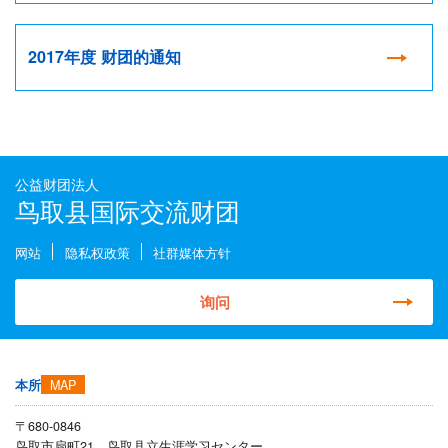
2017年度 财团的通知
公益财团法人
鸟取县国际交流财团
网站
隐私权政策
社群媒体方针
询问
MAP
本所
〒680-0846
鸟取市扇町21 鸟取县立生涯学习センター