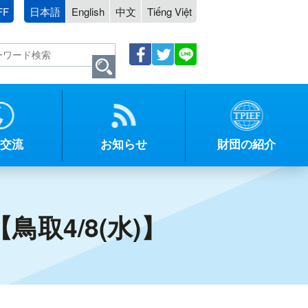
FF
日本語
English
中文
Tiếng Việt
交流
お知らせ
財団の紹介
取4/8(水)】