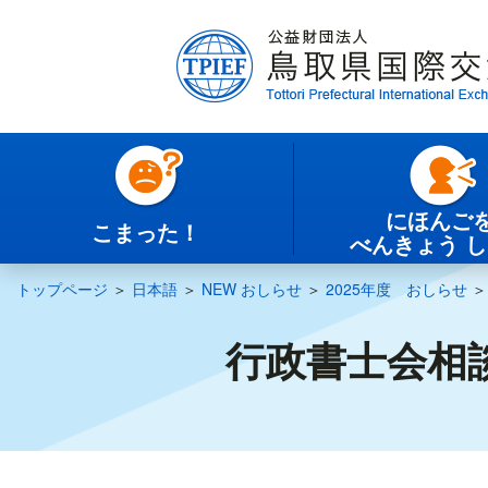
にほんご
こまった！
べんきょう 
トップページ
＞
日本語
＞
NEW おしらせ
＞
2025年度 おしらせ
行政書士会相談