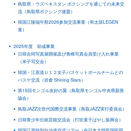
鳥取県・ウズベキスタン ボクシングを通じての未来交
流（鳥取県ボクシング連盟）
韓国江陵端午祭2026参加交流事業（和太鼓LEGEN
童）
2025年度 助成事業
日韓合同写真展開催及び青峰写真会員受け入れ事業
（米子写交会）
韓国・江原道Ｕ１２女子バスケットボールチームとの
バスケ交流（岩倉 Shining Stars）
第15回モンゴル友好の翼（鳥取県モンゴル中央県親善
協会）
鳥取JAZZ次世代国際交流事業（鳥取JAZZ実行委員会）
日韓青少年伝統芸能交流会（打吹童子ばやし振興会）
韓国江原特別自治道交流ツアー（在日本大韓民国民団