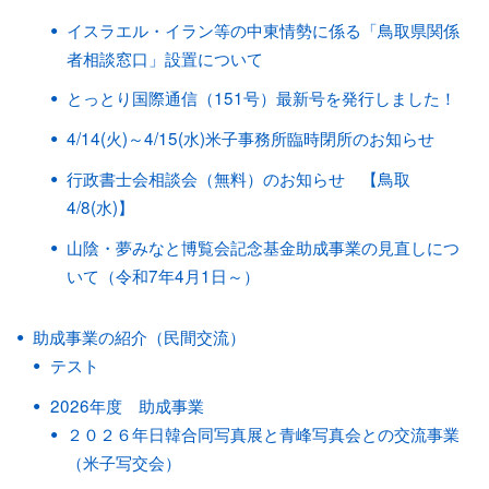
イスラエル・イラン等の中東情勢に係る「鳥取県関係
者相談窓口」設置について
とっとり国際通信（151号）最新号を発行しました！
4/14(火)～4/15(水)米子事務所臨時閉所のお知らせ
行政書士会相談会（無料）のお知らせ 【鳥取
4/8(水)】
山陰・夢みなと博覧会記念基金助成事業の見直しにつ
いて（令和7年4月1日～）
助成事業の紹介（民間交流）
テスト
2026年度 助成事業
２０２６年日韓合同写真展と青峰写真会との交流事業
（米子写交会）