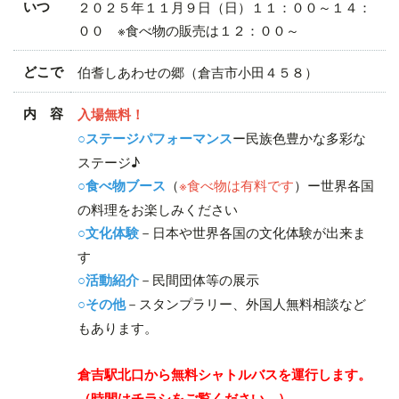
いつ
２０２５年１１月９日（日）１１：００～１４：
００ ※食べ物の販売は１２：００～
どこで
伯耆しあわせの郷（倉吉市小田４５８）
内 容
入場無料！
ー民族色豊かな多彩な
○ステージパフォーマンス
ステージ♪
（
※食べ物は有料です
）ー世界各国
○食べ物ブース
の料理をお楽しみください
－日本や世界各国の文化体験が出来ま
○文化体験
す
－民間団体等の展示
○活動紹介
－スタンプラリー、外国人無料相談など
○その他
もあります。
倉吉駅北口から無料シャトルバスを運行します。
（時間はチラシをご覧ください。）