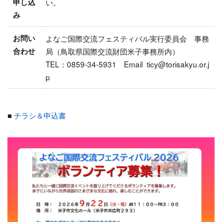
申し込
い。
み
お問い
よなご国際交流フェスティバル実行委員会 事務
合わせ
局（鳥取県国際交流財団米子事務所内）
TEL：0859-34-5931 Email ticy@torisakyu.or.j
p
■
チラシ＆申込書